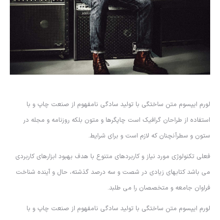
لورم ایپسوم متن ساختگی با تولید سادگی نامفهوم از صنعت چاپ و با
استفاده از طراحان گرافیک است چاپگرها و متون بلکه روزنامه و مجله در
ستون و سطرآنچنان که لازم است و برای شرایط.
فعلی تکنولوژی مورد نیاز و کاربردهای متنوع با هدف بهبود ابزارهای کاربردی
می باشد کتابهای زیادی در شصت و سه درصد گذشته، حال و آینده شناخت
فراوان جامعه و متخصصان را می طلبد.
لورم ایپسوم متن ساختگی با تولید سادگی نامفهوم از صنعت چاپ و با