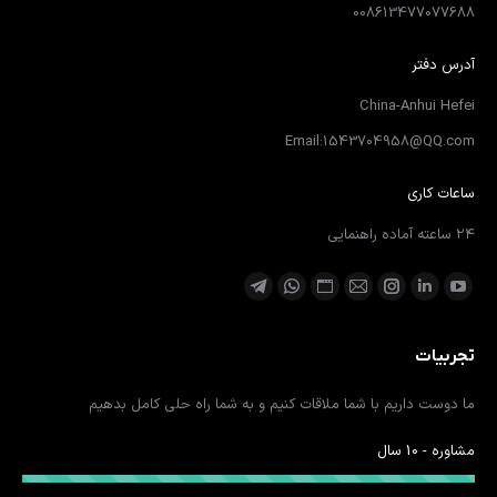
008613477077688
آدرس دفتر
China-Anhui Hefei
Email:1543704958@QQ.com
ساعات کاری
۲۴ ساعته آماده راهنمایی
ما را دنبال کنید در:
یوتیوب
لینکدین
اینستاگرام
ایمیل
وبسایت
واتساپ
تلگرام
باز
باز
باز
باز
باز
باز
باز
تجربیات
کردن
کردن
کردن
کردن
کردن
کردن
کردن
برگه
برگه
برگه
برگه
برگه
برگه
برگه
ما دوست داریم با شما ملاقات کنیم و به شما راه حلی کامل بدهیم
در
در
در
در
در
در
در
پنجره
پنجره
پنجره
پنجره
پنجره
پنجره
پنجره
مشاوره - 10 سال
جدید
جدید
جدید
جدید
جدید
جدید
جدید