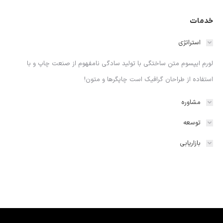
خدمات
استراتژی
لورم ایپسوم متن ساختگی با تولید سادگی نامفهوم از صنعت چاپ و با
استفاده از طراحان گرافیک است چاپگرها و متون!
مشاوره
توسعه
بازاریابی