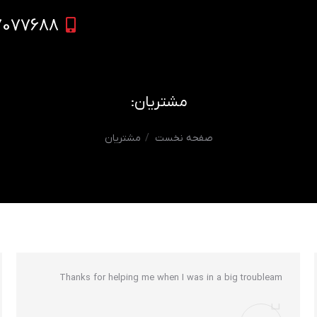
7077688
مشتریان:
مکان شما:
صفحه نخست
مشتریان
Thanks for helping me when I was in a big troubleam