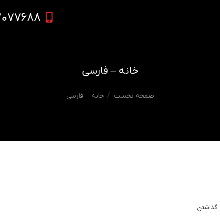
7077688
خانه – فارسی
مکان شما:
صفحه نخست
خانه – فارسی
 گذاشتن