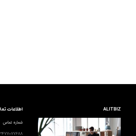
ALITBIZ
اطلاعات تم
شماره تماس
13477077688