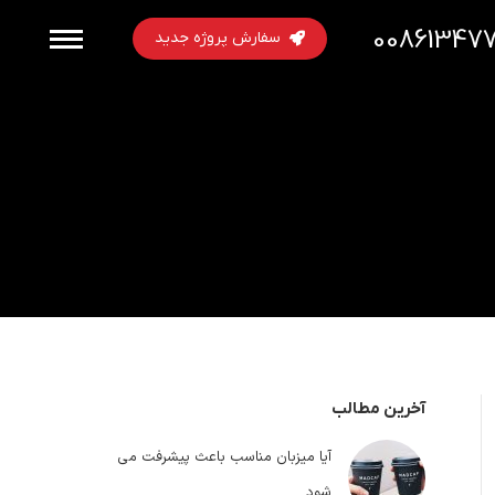
00861347
سفارش پروژه جدید
آخرین مطالب
آیا میزبان مناسب باعث پیشرفت می
شود