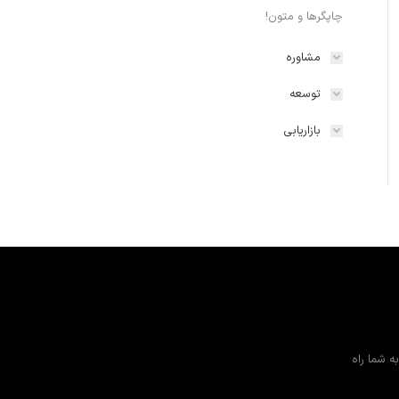
چاپگرها و متون!
مشاوره
توسعه
بازاریابی
ه شما راه